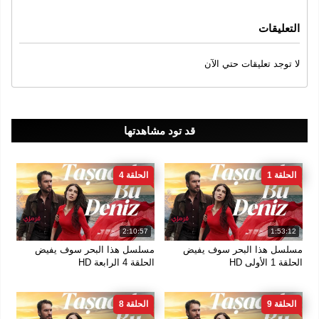
Burak Yörük
Deniz Baysal
Ulas Tuna Astepe
,
,
,
Hakan Salınmış
Yeşim Ceren Bozoğlu
Ava Yaman
,
,
,
التعليقات
Burcu Cavrar
Zeynep Atılgan
Batuhan Bayar
,
,
لا توجد تعليقات حتي الآن
سنة الإنتاج
2025
الجودة
قد تود مشاهدتها
1080
الحلقة 1
الحلقة 4
2:10:57
1:53:12
مسلسل هذا البحر سوف يفيض
مسلسل هذا البحر سوف يفيض
الحلقة 1 الأولى HD
الحلقة 4 الرابعة HD
الحلقة 9
الحلقة 8